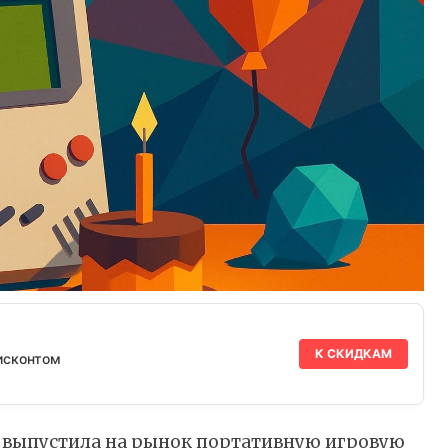
К СКИДКАМ
исконтом
do выпустила на рынок портативную игровую