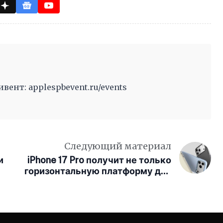
ент: applespbevent.ru/events
Следующий материал
и
iPhone 17 Pro получит не только
горизонтальную платформу для
камеры, но и необычные
аксессуары к ней