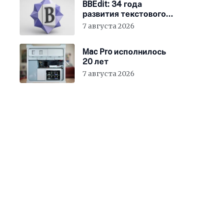
BBEdit: 34 года
развития текстового
редактора для Mac
7 августа 2026
Mac Pro исполнилось
20 лет
7 августа 2026