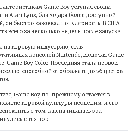
арактеристикам Game Boy уступал своим
 и Atari Lynx, благодаря более доступной
, он быстро завоевал популярность. В США
в всего за несколько недель после запуска.
е на игровую индустрию, став
тативных консолей Nintendo, включая Game
же, Game Boy Color. Последняя стала первой
солью, способной отображать до 56 цветов
тов.
елиза, Game Boy по-прежнему остается в
развитие игровой культуры неоценим, и его
спомнить о том, как начиналась эра
нулись с тех пор.