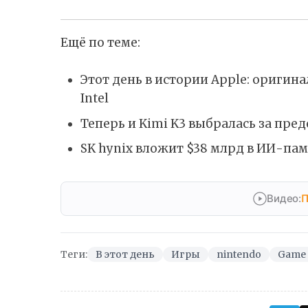
Ещё по теме:
Этот день в истории Apple: ориги
Intel
Теперь и Kimi K3 выбралась за пр
SK hynix вложит $38 млрд в ИИ-пам
Видео:
П
Теги:
В этот день
Игры
nintendo
Game