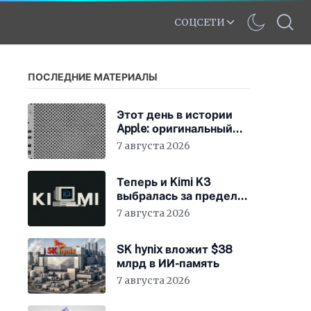
СОЦСЕТИ
ПОСЛЕДНИЕ МАТЕРИАЛЫ
Этот день в истории
Apple: оригинальный
Mac Pro получает
7 августа 2026
мощный процессор
Intel
Теперь и Kimi K3
выбралась за пределы
«песочницы»
7 августа 2026
SK hynix вложит $38
млрд в ИИ-память
7 августа 2026