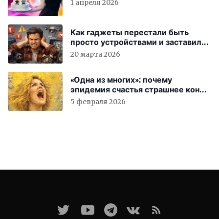
1 апреля 2026
Как гаджеты перестали быть
просто устройствами и заставили
вас бесплатно работать
20 марта 2026
«Одна из многих»: почему
эпидемия счастья страшнее конца
света
5 февраля 2026