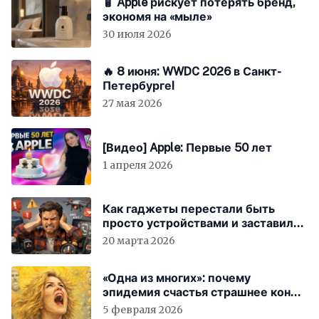
🧴 Apple рискует потерять бренд,
экономя на «мыле»
30 июля 2026
🔥 8 июня: WWDC 2026 в Санкт-
Петербурге!
27 мая 2026
[Видео] Apple: Первые 50 лет
1 апреля 2026
Как гаджеты перестали быть
просто устройствами и заставили
вас бесплатно работать
20 марта 2026
«Одна из многих»: почему
эпидемия счастья страшнее конца
света
5 февраля 2026