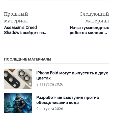
Прошлый
Следующий
материал
материал
Assassin’s Creed
Из-за гуманоидных
Shadows выйдет на
роботов миллионы
Mac в марте 2025 года
людей в США могут
потерять работу
ПОСЛЕДНИЕ МАТЕРИАЛЫ
iPhone Fold могут выпустить в двух
цветах
9 августа 2026
Разработчик выступил против
обесценивания кода
9 августа 2026