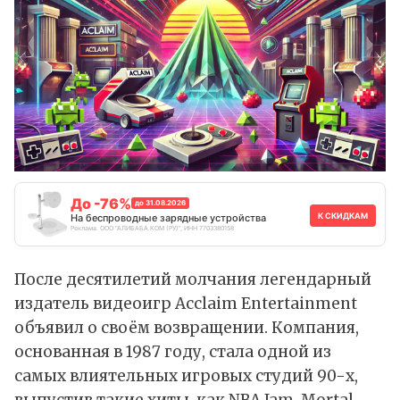
До -76%
до 31.08.2026
К СКИДКАМ
На беспроводные зарядные устройства
Реклама. ООО "АЛИБАБА.КОМ (РУ)", ИНН 7703380158
После десятилетий молчания легендарный
издатель видеоигр Acclaim Entertainment
объявил
о своём возвращении. Компания,
основанная в 1987 году, стала одной из
самых влиятельных игровых студий 90-х,
выпустив такие хиты, как NBA Jam, Mortal