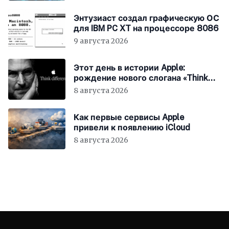
Энтузиаст создал графическую ОС
для IBM PC XT на процессоре 8086
9 августа 2026
Этот день в истории Apple:
рождение нового слогана «Think
Different»
8 августа 2026
Как первые сервисы Apple
привели к появлению iCloud
8 августа 2026