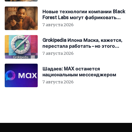
Новые технологии компании Black
Forest Labs могут фабриковать
историю, как в «1984»
7 августа 2026
Grokipedia Илона Маска, кажется,
перестала работать – но этого
никто не заметил
7 августа 2026
Шадаев: MAX останется
национальным мессенджером
7 августа 2026