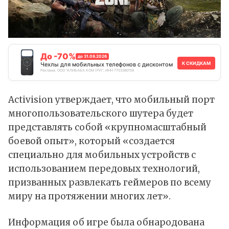
До -70%
до 31.08.2026
К СКИДКАМ
Чехлы для мобильных телефонов с дисконтом
Реклама. ООО "АЛИБАБА.КОМ (РУ)", ИНН 7703380158
Activision утверждает, что мобильный порт
многопользовательского шутера будет
представлять собой «крупномасштабный
боевой опыт», который «создается
специально для мобильных устройств с
использованием передовых технологий,
призванных развлекать геймеров по всему
миру на протяжении многих лет».
Информация об игре была обнародована