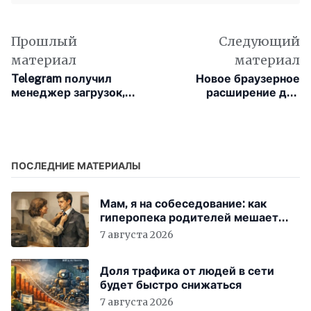
Прошлый
Следующий
материал
материал
Telegram получил
Новое браузерное
менеджер загрузок,
расширение для
новое меню вложений
WhatsApp призвано
и многое другое
сделать веб-чаты
более безопасными
ПОСЛЕДНИЕ МАТЕРИАЛЫ
Мам, я на собеседование: как
гиперопека родителей мешает
«зумерам» устроиться в компанию
7 августа 2026
Доля трафика от людей в сети
будет быстро снижаться
7 августа 2026