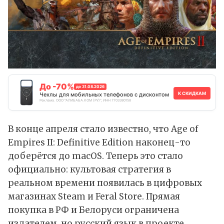
До -70%
до 31.08.2026
К СКИДКАМ
Чехлы для мобильных телефонов с дисконтом
Реклама. ООО "АЛИБАБА.КОМ (РУ)", ИНН 7703380158
В конце апреля стало известно, что Age of
Empires II: Definitive Edition наконец-то
доберётся до macOS. Теперь это стало
официально: культовая стратегия в
реальном времени появилась в цифровых
магазинах
Steam
и
Feral Store
. Прямая
покупка в РФ и Белоруси ограничена
издателем, но русский язык в проекте