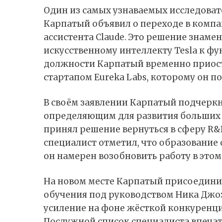
Один из самых узнаваемых исследоват
Карпатый объявил о переходе в компа
ассистента Claude. Это решение знам
искусственному интеллекту Tesla к ф
должности Карпатый временно приост
стартапом Eureka Labs, которому он п
В своём заявлении Карпатый
подчерк
определяющим для развития больших 
принял решение вернуться в сферу R&
специалист отметил, что образование о
он намерен возобновить работу в этом
На новом месте Карпатый присоедини
обучения под руководством Ника Джозе
усиление на фоне жёсткой конкуренц
Послужной список специалиста впечатля