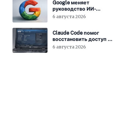
Google меняет
руководство ИИ-
направления
6 августа 2026
Claude Code помог
восстановить доступ к
BIOS ноутбука
6 августа 2026