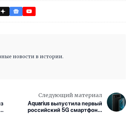
ные новости в истории.
Следующий материал
из
Aquarius выпустила первый
о
российский 5G смартфон с
AMOLED-дисплеем и
металлическим корпусом