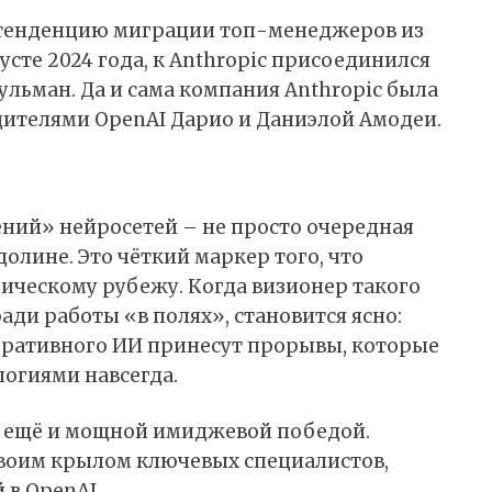
 тенденцию миграции топ-менеджеров из
густе 2024 года, к Anthropic присоединился
льман. Да и сама компания Anthropic была
дителями OpenAI Дарио и Даниэлой Амодеи.
ний» нейросетей – не просто очередная
олине. Это чёткий маркер того, что
ическому рубежу. Когда визионер такого
ади работы «в полях», становится ясно:
еративного ИИ принесут прорывы, которые
логиями навсегда.
ся ещё и мощной имиджевой победой.
воим крылом ключевых специалистов,
 в OpenAI.