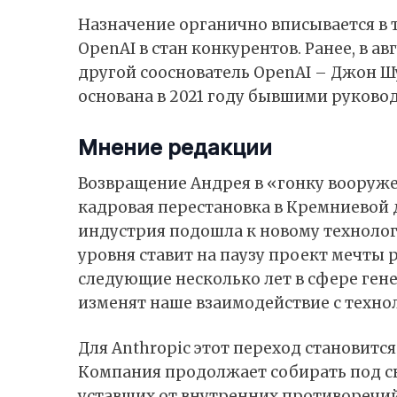
Назначение органично вписывается в
OpenAI в стан конкурентов. Ранее, в ав
другой сооснователь OpenAI – Джон Шу
основана в 2021 году бывшими руково
Мнение редакции
Возвращение Андрея в «гонку вооруже
кадровая перестановка в Кремниевой д
индустрия подошла к новому технолог
уровня ставит на паузу проект мечты р
следующие несколько лет в сфере ген
изменят наше взаимодействие с техно
Для Anthropic этот переход становит
Компания продолжает собирать под с
уставших от внутренних противоречий