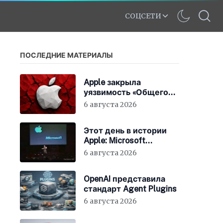
СОЦСЕТИ
ПОСЛЕДНИЕ МАТЕРИАЛЫ
Apple закрыла
уязвимость «Общего
экрана» в macOS
6 августа 2026
Этот день в истории
Apple: Microsoft
инвестирует в Apple
6 августа 2026
150 миллионов
долларов
OpenAI представила
стандарт Agent Plugins
6 августа 2026