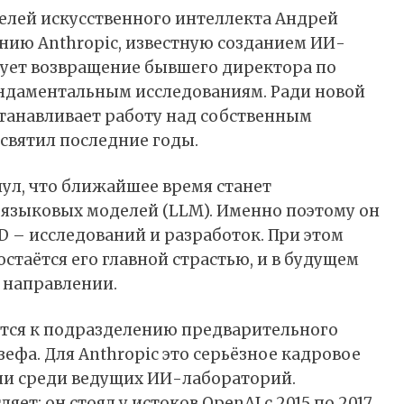
елей искусственного интеллекта Андрей
нию Anthropic, известную созданием ИИ-
енует возвращение бывшего директора по
ундаментальным исследованиям. Ради новой
анавливает работу над собственным
освятил последние годы.
нул
, что ближайшее время станет
языковых моделей (LLM). Именно поэтому он
D – исследований и разработок. При этом
стаётся его главной страстью, и в будущем
 направлении.
тся к подразделению предварительного
фа. Для Anthropic это серьёзное кадровое
ии среди ведущих ИИ-лабораторий.
ет: он стоял у истоков OpenAI с 2015 по 2017