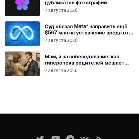
дубликатов фотографий
7 августа 2026
Суд обязал Meta* направить ещё
$567 млн на устранение вреда от
соцсетей
7 августа 2026
Мам, я на собеседование: как
гиперопека родителей мешает
«зумерам» устроиться в компанию
7 августа 2026