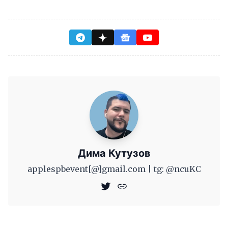
Дима Кутузов
applespbevent[@]gmail.com | tg: @ncuKC