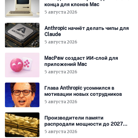
конца для клонов Mac
5 августа 2026
Anthropic начнёт делать чипы для
Claude
5 августа 2026
MacPaw создаст ИИ-слой для
приложений Mac
5 августа 2026
Глава Anthropic усомнился в
мотивации новых сотрудников
5 августа 2026
Производители памяти
распродали мощности до 2027
года
5 августа 2026