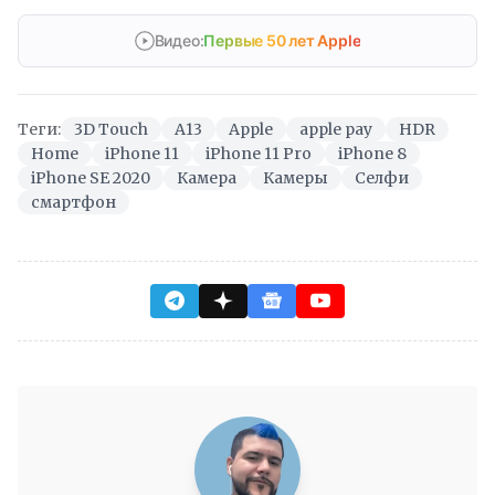
Видео:
Первые 50 лет Apple
Теги:
3D Touch
A13
Apple
apple pay
HDR
Home
iPhone 11
iPhone 11 Pro
iPhone 8
iPhone SE 2020
Камера
Камеры
Селфи
смартфон