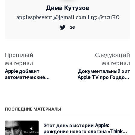
Дима Кутузов
applespbevent[@]gmail.com | tg: @ncuKC
Прошлый
Следующий
материал
материал
Apple добавит
Документальный хит
автоматические
Apple TV про Гордона
субтитры к личным
Рамзи продлили на
видео в iOS 27
второй сезон
ПОСЛЕДНИЕ МАТЕРИАЛЫ
Этот день в истории Apple:
рождение нового слогана «Think