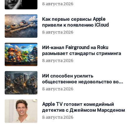
Different»
8 августа 2026
Как первые сервисы Apple
привели к появлению iCloud
8 августа 2026
ИИ-канал Fairground на Roku
размывает стандарты стриминга
8 августа 2026
ИИ способен усилить
общественное недовольство во
всём мире
8 августа 2026
Apple TV готовит комедийный
детектив с Джеймсом Марсденом
8 августа 2026