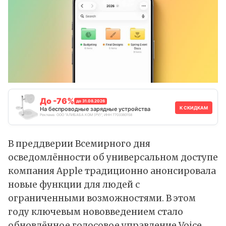
До -76%
до 31.08.2026
К СКИДКАМ
На беспроводные зарядные устройства
Реклама. ООО "АЛИБАБА.КОМ (РУ)", ИНН 7703380158
В преддверии Всемирного дня
осведомлённости об универсальном доступе
компания Apple традиционно анонсировала
новые
функции
для людей с
ограниченными возможностями. В этом
году ключевым нововведением стало
обновлённое голосовое управление Voice