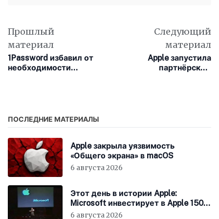
Прошлый
Следующий
материал
материал
1Password избавил от
Apple запустила
необходимости
партнёрскую
вводить мастер-
программу для мини-
пароль на macOS
приложений
ПОСЛЕДНИЕ МАТЕРИАЛЫ
Apple закрыла уязвимость
«Общего экрана» в macOS
6 августа 2026
Этот день в истории Apple:
Microsoft инвестирует в Apple 150
миллионов долларов
6 августа 2026