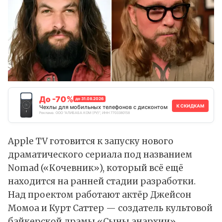
До -70%
до 31.08.2026
К СКИДКАМ
Чехлы для мобильных телефонов с дисконтом
Реклама. ООО "АЛИБАБА.КОМ (РУ)", ИНН 7703380158
Apple TV
готовится
к запуску нового
драматического сериала под названием
Nomad («Кочевник»), который всё ещё
находится на ранней стадии разработки.
Над проектом работают актёр Джейсон
Момоа и Курт Саттер — создатель культовой
байкерской драмы «Сыны анархии».