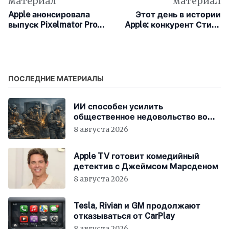
материал
материал
Apple анонсировала
Этот день в истории
выпуск Pixelmator Pro
Apple: конкурент Стива
для iPad
Джобса, Билл Гейтс,
покидает пост CEO
Microsoft
ПОСЛЕДНИЕ МАТЕРИАЛЫ
ИИ способен усилить
общественное недовольство во
всём мире
8 августа 2026
Apple TV готовит комедийный
детектив с Джеймсом Марсденом
8 августа 2026
Tesla, Rivian и GM продолжают
отказываться от CarPlay
8 августа 2026