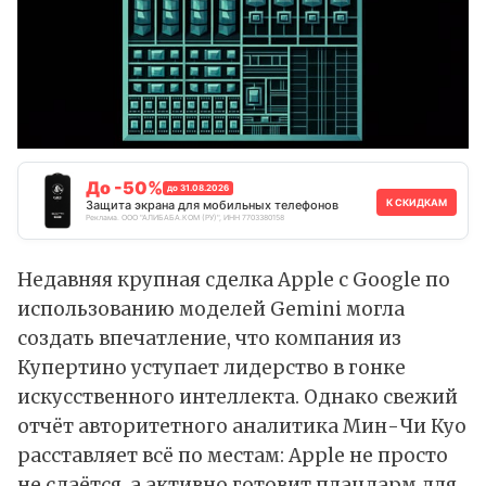
До -50%
до 31.08.2026
К СКИДКАМ
Защита экрана для мобильных телефонов
Реклама. ООО "АЛИБАБА.КОМ (РУ)", ИНН 7703380158
Недавняя крупная сделка Apple с Google по
использованию моделей Gemini могла
создать впечатление, что компания из
Купертино уступает лидерство в гонке
искусственного интеллекта. Однако свежий
отчёт авторитетного аналитика Мин-Чи Куо
расставляет всё по местам: Apple не просто
не сдаётся, а активно готовит плацдарм для