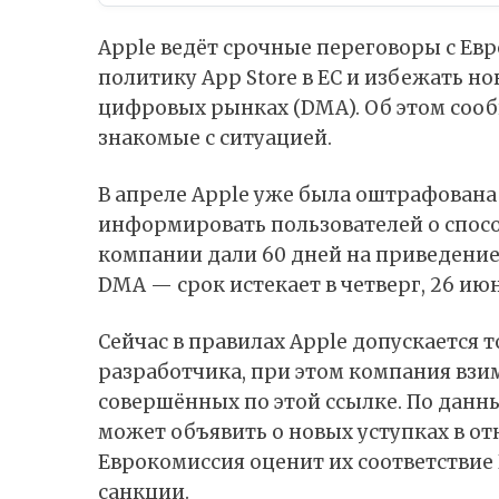
Apple ведёт срочные переговоры с Ев
политику App Store в ЕС и избежать н
цифровых рынках (DMA). Об этом
соо
знакомые с ситуацией.
В апреле Apple уже была оштрафована 
информировать пользователей о спос
компании дали 60 дней на приведение 
DMA — срок истекает в четверг, 26 июн
Сейчас в правилах
Apple
допускается т
разработчика, при этом компания взим
совершённых по этой ссылке. По данн
может объявить о новых уступках в от
Еврокомиссия оценит их соответстви
санкции.