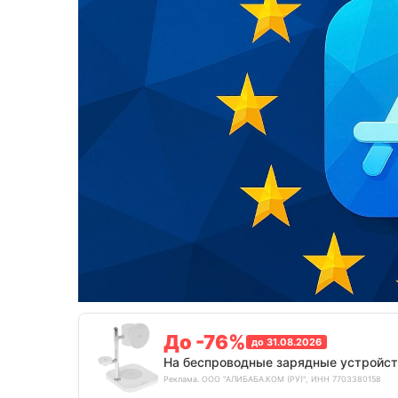
До -76%
до 31.08.2026
На беспроводные зарядные устройст
Реклама. ООО "АЛИБАБА.КОМ (РУ)", ИНН 7703380158