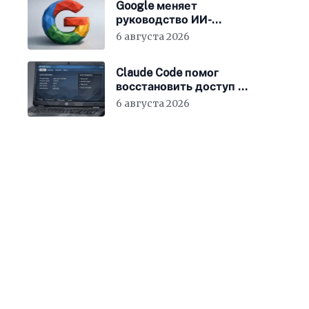
Google меняет
руководство ИИ-
направления
6 августа 2026
Claude Code помог
восстановить доступ к
BIOS ноутбука
6 августа 2026