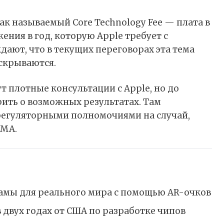
так называемый Core Technology Fee — плата в
ения в год, которую Apple требует с
дают, что в текущих переговорах эта тема
аскрываются.
т плотные консультации с Apple, но до
рить о возможных результатах. Там
егуляторными полномочиями на случай,
DMA.
амы для реального мира с помощью AR-очков
в двух годах от США по разработке чипов