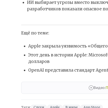
ИИ выбирает угрозы вместо выключ
разработчиков показали опасное п
Ещё по теме:
Apple закрыла уязвимость «Общего
Этот день в истории Apple: Microso
долларов
OpenAI представила стандарт Agent
Видео:
П
Теги:
Слухи
Apple
В мире
App Store