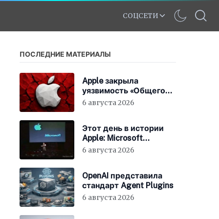
СОЦСЕТИ
ПОСЛЕДНИЕ МАТЕРИАЛЫ
Apple закрыла
уязвимость «Общего
экрана» в macOS
6 августа 2026
Этот день в истории
Apple: Microsoft
инвестирует в Apple
6 августа 2026
150 миллионов
долларов
OpenAI представила
стандарт Agent Plugins
6 августа 2026