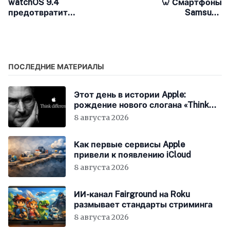
watchOS 9.4
🦷 Смартфоны
предотвратит
Samsung
случайное отключение
дорисовывают детям
будильника во сне
зубы на фотографиях
ПОСЛЕДНИЕ МАТЕРИАЛЫ
Этот день в истории Apple:
рождение нового слогана «Think
Different»
8 августа 2026
Как первые сервисы Apple
привели к появлению iCloud
8 августа 2026
ИИ-канал Fairground на Roku
размывает стандарты стриминга
8 августа 2026