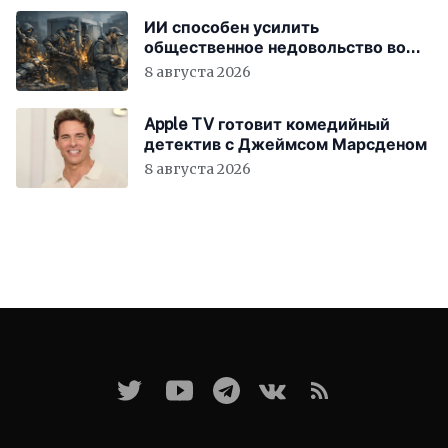
ИИ способен усилить
общественное недовольство во
всём мире
8 августа 2026
Apple TV готовит комедийный
детектив с Джеймсом Марсденом
8 августа 2026