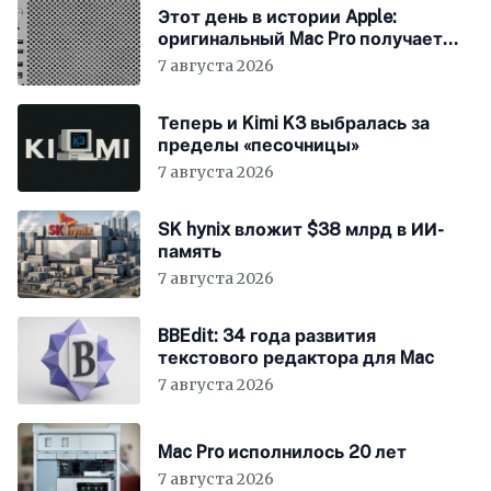
Этот день в истории Apple:
оригинальный Mac Pro получает
мощный процессор Intel
7 августа 2026
Теперь и Kimi K3 выбралась за
пределы «песочницы»
7 августа 2026
SK hynix вложит $38 млрд в ИИ-
память
7 августа 2026
BBEdit: 34 года развития
текстового редактора для Mac
7 августа 2026
Mac Pro исполнилось 20 лет
7 августа 2026