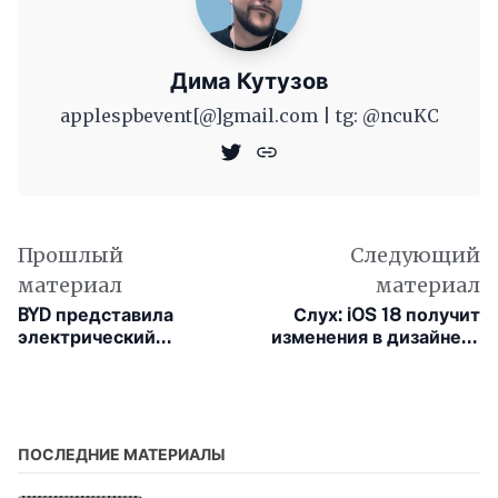
Дима Кутузов
applespbevent[@]gmail.com | tg: @ncuKC
Прошлый
Следующий
материал
материал
BYD представила
Слух: iOS 18 получит
электрический
изменения в дизайне, а
суперкар стоимостью
macOS изменится
$233 450
визуально намного
позже
ПОСЛЕДНИЕ МАТЕРИАЛЫ