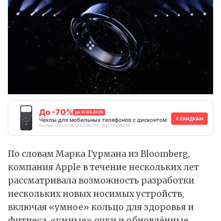
До -70%
до 31.08.2026
К СКИДКАМ
Чехлы для мобильных телефонов с дисконтом
Реклама. ООО "АЛИБАБА.КОМ (РУ)", ИНН 7703380158
По словам Марка Гурмана из Bloomberg,
компания Apple в течение нескольких лет
рассматривала возможность разработки
нескольких новых носимых устройств,
включая «умное» кольцо для здоровья и
фитнеса, «умные» очки и обновлённые