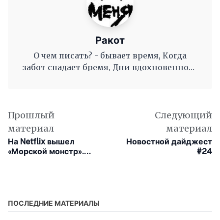
Ракот
О чем писать? - бывает время, Когда
забот спадает бремя, Дни вдохновенного
труда, Когда и ум и сердце полны, И
рифмы дружные, как волны, Журча, одна
во след другой Несутся вольной чередой.
Прошлый
Следующий
материал
материал
На Netflix вышел
Новостной дайджест
«Морской монстр».
#24
Рассказываем, каким
получился мультфильм
от автора «Моаны» и
«Города героев»
ПОСЛЕДНИЕ МАТЕРИАЛЫ