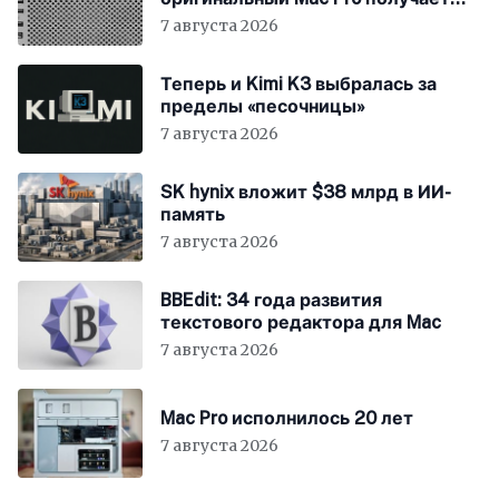
мощный процессор Intel
7 августа 2026
Теперь и Kimi K3 выбралась за
пределы «песочницы»
7 августа 2026
SK hynix вложит $38 млрд в ИИ-
память
7 августа 2026
BBEdit: 34 года развития
текстового редактора для Mac
7 августа 2026
Mac Pro исполнилось 20 лет
7 августа 2026