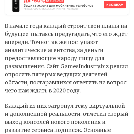
До -50%
до 31.08.2026
К СКИДКАМ
Защита экрана для мобильных телефонов
Реклама. ООО "АЛИБАБА.КОМ (РУ)", ИНН 7703380158
В начале года каждый строит свои планы на
будущее, пытаясь предугадать, что его ждёт
впереди. Точно так же поступают
аналитические агентства, за деньги
предоставляющие народу пищу для
размышления. Сайт GamesIndustry.biz решил
опросить пятерых ведущих деятелей
области, постаравшихся ответить на вопрос:
чего нам ждать в 2020 году.
Каждый из них затронул тему виртуальной
и дополненной реальности, отметил скорый
выход консолей нового поколения и
развитие сервиса подписок. Основные