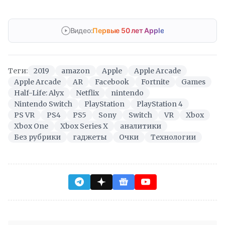
Видео:
Первые 50 лет Apple
Теги:
2019
amazon
Apple
Apple Arcade
Apple Arcade
AR
Facebook
Fortnite
Games
Half-Life: Alyx
Netflix
nintendo
Nintendo Switch
PlayStation
PlayStation 4
PS VR
PS4
PS5
Sony
Switch
VR
Xbox
Xbox One
Xbox Series X
аналитики
Без рубрики
гаджеты
Очки
Технологии