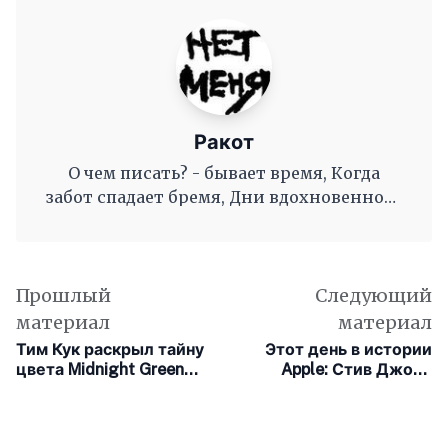
Ракот
О чем писать? - бывает время, Когда
забот спадает бремя, Дни вдохновенного
труда, Когда и ум и сердце полны, И
рифмы дружные, как волны, Журча, одна
во след другой Несутся вольной чередой.
Прошлый
Следующий
материал
материал
Тим Кук раскрыл тайну
Этот день в истории
цвета Midnight Green
Apple: Стив Джобс
для iPhone 11 Pro
заявил о выходе Apple
из черной полосы