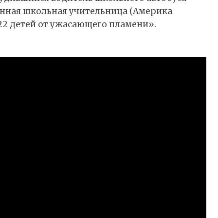
нная школьная учительница (Америка
22 детей от ужасающего пламени».