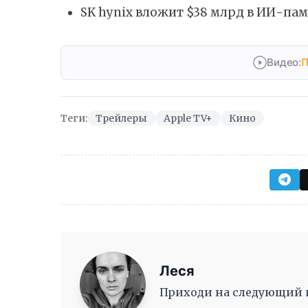
SK hynix вложит $38 млрд в ИИ-пам
Видео:
П
Теги:
Трейлеры
Apple TV+
Кино
Леся
Приходи на следующий ив