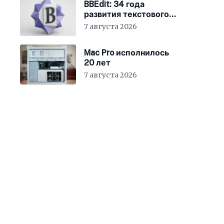
BBEdit: 34 года
развития текстового
редактора для Mac
7 августа 2026
Mac Pro исполнилось
20 лет
7 августа 2026