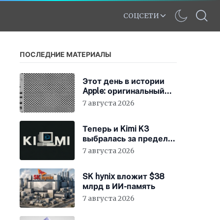
СОЦСЕТИ
ПОСЛЕДНИЕ МАТЕРИАЛЫ
Этот день в истории
Apple: оригинальный
Mac Pro получает
7 августа 2026
мощный процессор
Intel
Теперь и Kimi K3
выбралась за пределы
«песочницы»
7 августа 2026
SK hynix вложит $38
млрд в ИИ-память
7 августа 2026