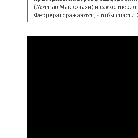
(Мэттью Макконахи) и самоотверже
Феррера) сражаются, чтобы спасти 