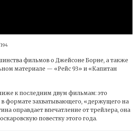
/194
шинства фильмов о Джейсоне Борне, а также
ном материале — «Рейс 93» и «Капитан
лиже к последним двум фильмам: это
 в формате захватывающего, «держущего на
тина оправдает впечатление от трейлера, она
оскаровскую повестку этого года.