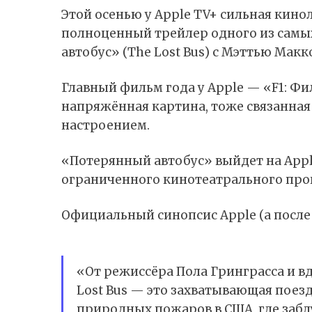
Этой осенью у Apple TV+ сильная кинол
полноценный трейлер одного из сам
автобус» (The Lost Bus) с Мэттью Макк
Главный фильм года у Apple — «F1: Фи
напряжённая картина, тоже связанная 
настроением.
«Потерянный автобус» выйдет на Apple
ограниченного кинотеатрального прок
Официальный синопсис Apple (а после
«От режиссёра Пола Гринграсса и 
Lost Bus — это захватывающая поез
природных пожаров в США, где заб