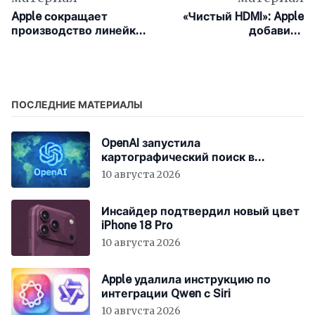
Apple сокращает
«Чистый HDMI»: Apple
производство линейки
добавила
iPhone 17 из-за падения
эксклюзивную
спроса
видеофункцию для
iPhone 17 Pro
ПОСЛЕДНИЕ МАТЕРИАЛЫ
OpenAI запустила
картографический поиск в
ChatGPT
10 августа 2026
Инсайдер подтвердил новый цвет
iPhone 18 Pro
10 августа 2026
Apple удалила инструкцию по
интеграции Qwen с Siri
10 августа 2026