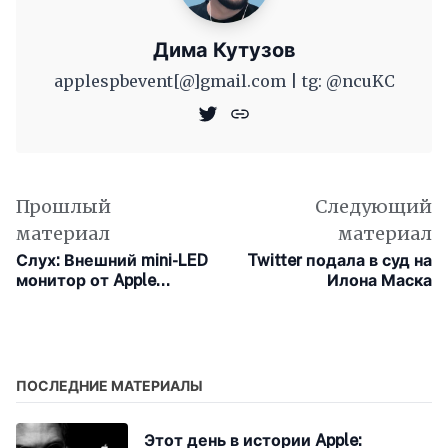
Дима Кутузов
applespbevent[@]gmail.com | tg: @ncuKC
Прошлый
Следующий
материал
материал
Слух: Внешний mini-LED
Twitter подала в суд на
монитор от Apple
Илона Маска
обзаведётся
технологией ProMotion,
но его выпуск отложен
до начала 2023 года
ПОСЛЕДНИЕ МАТЕРИАЛЫ
Этот день в истории Apple: