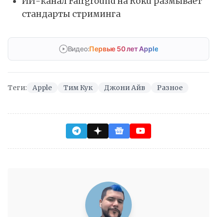
ИИ-канал Fairground на Roku размывает
стандарты стриминга
Видео:
Первые 50 лет Apple
Теги:
Apple
Тим Кук
Джони Айв
Разное