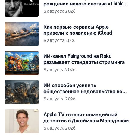
рождение нового слогана «Think
Different»
8 августа 2026
Как первые сервисы Apple
привели к появлению iCloud
8 августа 2026
ИИ-канал Fairground на Roku
размывает стандарты стриминга
8 августа 2026
ИИ способен усилить
общественное недовольство во
всём мире
8 августа 2026
Apple TV готовит комедийный
детектив с Джеймсом Марсденом
8 августа 2026