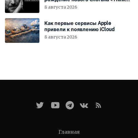
Different»
8 августа 2026
Как первые сервисы Apple
привели к появлению iCloud
8 августа 2026
Главная