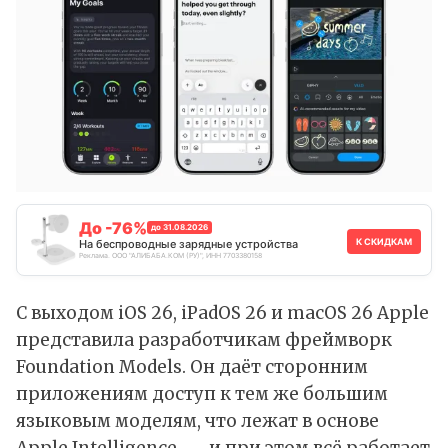
До -76%
до 31.08.2026
К СКИДКАМ
На беспроводные зарядные устройства
Реклама. ООО "АЛИБАБА.КОМ (РУ)", ИНН 7703380158
С выходом iOS 26, iPadOS 26 и macOS 26 Apple
представила
разработчикам фреймворк
Foundation Models. Он даёт сторонним
приложениям доступ к тем же большим
языковым моделям, что лежат в основе
Apple Intelligence, — и при этом всё работает