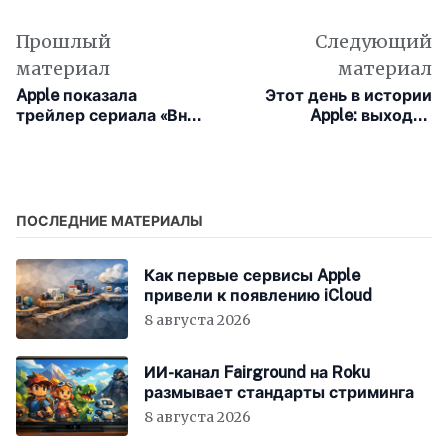
Прошлый
Следующий
материал
материал
Apple показала
Этот день в истории
трейлер сериала «Вниз
Apple: выходит
по дороге к кладбищу»
программное
от автора «Медленных
обеспечение Logic Pro
лошадей»
7 для профессионалов
ПОСЛЕДНИЕ МАТЕРИАЛЫ
Как первые сервисы Apple
привели к появлению iCloud
8 августа 2026
ИИ-канал Fairground на Roku
размывает стандарты стриминга
8 августа 2026