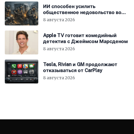
ИИ способен усилить
общественное недовольство во
всём мире
8 августа 2026
Apple TV готовит комедийный
детектив с Джеймсом Марсденом
8 августа 2026
Tesla, Rivian и GM продолжают
отказываться от CarPlay
8 августа 2026