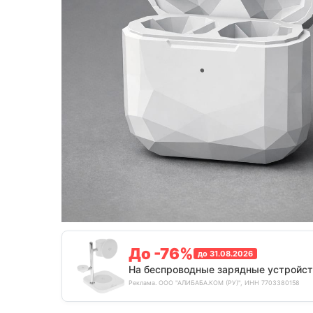
До -76%
до 31.08.2026
На беспроводные зарядные устройст
Реклама. ООО "АЛИБАБА.КОМ (РУ)", ИНН 7703380158