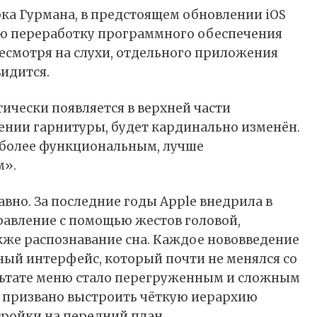
ка Гурмана, в предстоящем обновлении iOS
ую переработку программного обеспечения
 Несмотря на слухи, отдельного приложения
идится.
ически появляется в верхней части
нии гарнитуры, будет кардинально изменён.
«более функциональным, лучше
м».
вно. За последние годы Apple внедрила в
равление с помощью жестов головой,
акже распознавание сна. Каждое нововведение
ный интерфейс, который почти не менялся со
ультате меню стало перегруженным и сложным
е призвано выстроить чёткую иерархию
ройки на передний план.