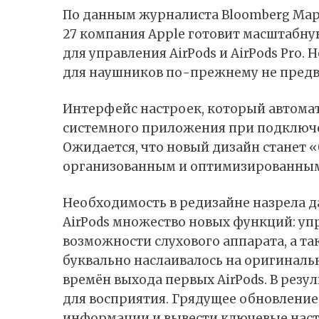
По
данным
журналиста Bloomberg Мар
27 компания Apple готовит масштабн
для управления AirPods и AirPods Pro.
для наушников по-прежнему не предв
Интерфейс настроек, который автомат
системного приложения при подключе
Ожидается, что новый дизайн станет 
организованным и оптимизированны
Необходимость в редизайне назрела да
AirPods множество новых функций: уп
возможности слухового аппарата, а т
буквально наслаивалось на оригиналь
времён выхода первых AirPods. В рез
для восприятия. Грядущее обновлени
информации и вывести ключевые наст