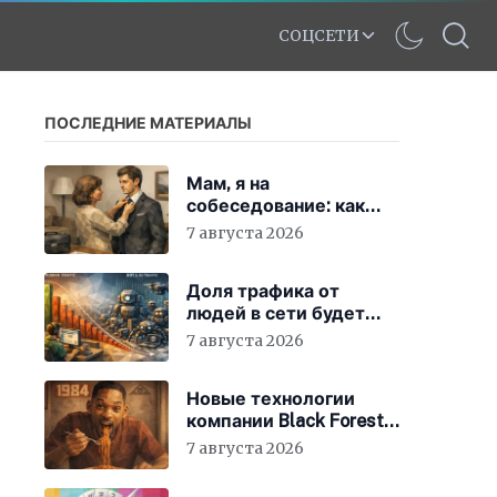
СОЦСЕТИ
ПОСЛЕДНИЕ МАТЕРИАЛЫ
Мам, я на
собеседование: как
гиперопека родителей
7 августа 2026
мешает «зумерам»
устроиться в компанию
Доля трафика от
людей в сети будет
быстро снижаться
7 августа 2026
Новые технологии
компании Black Forest
Labs могут
7 августа 2026
фабриковать историю,
как в «1984»