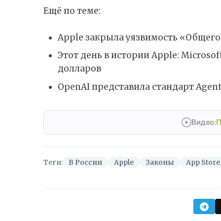
Ещё по теме:
Apple закрыла уязвимость «Общего
Этот день в истории Apple: Microso
долларов
OpenAI представила стандарт Agent
Видео:
П
Теги:
В России
Apple
Законы
App Store