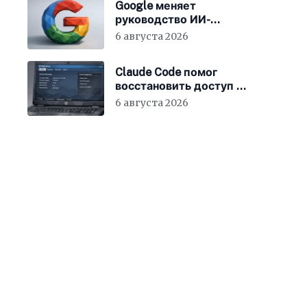
Google меняет
руководство ИИ-
направления
6 августа 2026
Claude Code помог
восстановить доступ к
BIOS ноутбука
6 августа 2026