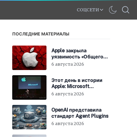
СОЦСЕТИ
ПОСЛЕДНИЕ МАТЕРИАЛЫ
Apple закрыла
уязвимость «Общего
экрана» в macOS
6 августа 2026
Этот день в истории
Apple: Microsoft
инвестирует в Apple
6 августа 2026
150 миллионов
долларов
OpenAI представила
стандарт Agent Plugins
6 августа 2026