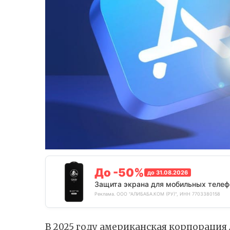
До -50%
до 31.08.2026
Защита экрана для мобильных телеф
Реклама. ООО "АЛИБАБА.КОМ (РУ)", ИНН 7703380158
В 2025 году американская корпорация 