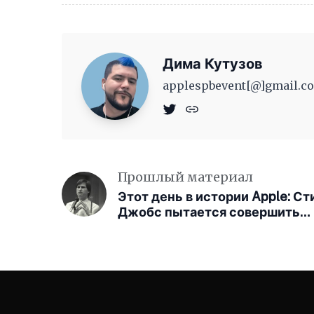
Дима Кутузов
applespbevent[@]gmail.co
Прошлый материал
Этот день в истории Apple: Ст
Джобс пытается совершить
переворот в зале заседаний
совета директоров