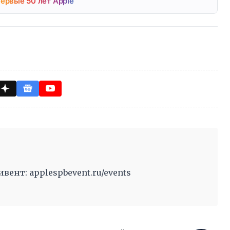
ервые 50 лет Apple
ент: applespbevent.ru/events