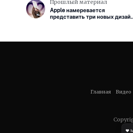
Прошлый материал
Apple намеревается
представить три новых дизай
iPhone в ближайшие годы
Главная
Видео
Copyri
❤️ 