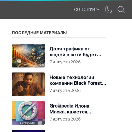
СОЦСЕТИ
ПОСЛЕДНИЕ МАТЕРИАЛЫ
Доля трафика от
людей в сети будет
быстро снижаться
7 августа 2026
Новые технологии
компании Black Forest
Labs могут
7 августа 2026
фабриковать историю,
как в «1984»
Grokipedia Илона
Маска, кажется,
перестала работать –
7 августа 2026
но этого никто не
заметил