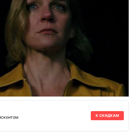
К СКИДКАМ
исконтом