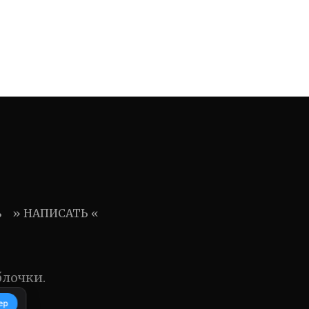
ь
» НАПИСАТЬ «
блочки.
ер