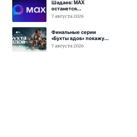
Шадаев: MAX
останется
национальным
7 августа 2026
мессенджером
Финальные серии
«Бухты вдов» покажут
в кинотеатрах
7 августа 2026