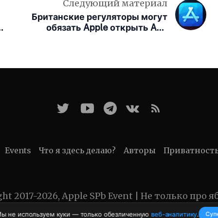
Следующий материал
Британские регуляторы могут
на
обязать Apple открыть App
Store для конкурентов
Events
Что я здесь делаю?
Авторы
Приватност
ght 2017-2026, Apple SPb Event | Не только про я
Мы не используем куки — только обезличенную
веб-аналитику
.
Суп