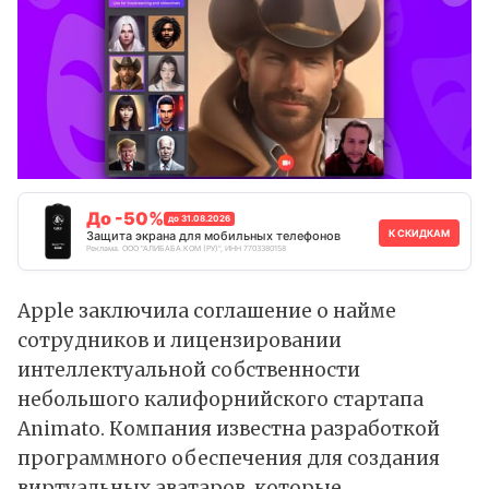
До -50%
до 31.08.2026
К СКИДКАМ
Защита экрана для мобильных телефонов
Реклама. ООО "АЛИБАБА.КОМ (РУ)", ИНН 7703380158
Apple заключила соглашение о найме
сотрудников и лицензировании
интеллектуальной собственности
небольшого калифорнийского стартапа
Animato. Компания известна разработкой
программного обеспечения для создания
виртуальных аватаров, которые