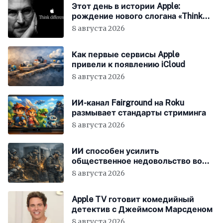
Этот день в истории Apple:
рождение нового слогана «Think
Different»
8 августа 2026
Как первые сервисы Apple
привели к появлению iCloud
8 августа 2026
ИИ-канал Fairground на Roku
размывает стандарты стриминга
8 августа 2026
ИИ способен усилить
общественное недовольство во
всём мире
8 августа 2026
Apple TV готовит комедийный
детектив с Джеймсом Марсденом
8 августа 2026