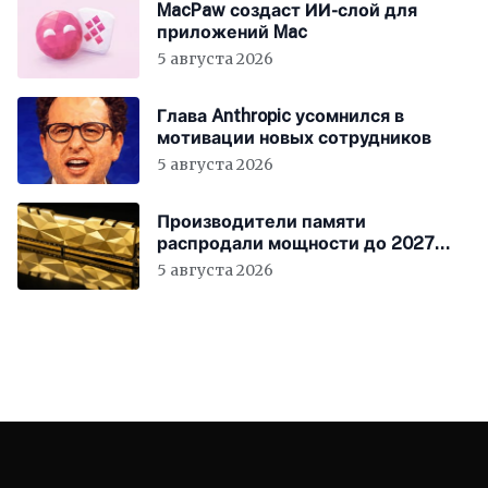
MacPaw создаст ИИ-слой для
приложений Mac
5 августа 2026
Глава Anthropic усомнился в
мотивации новых сотрудников
5 августа 2026
Производители памяти
распродали мощности до 2027
года
5 августа 2026