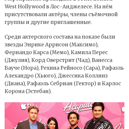
West Hollywood в Лос-Анджелесе. На нём
присутствовали актёры, члены съёмочной
группы и другие приглашенные.
Среди актерского состава на показе были
звезды Энрике Аррисон (Максимо),
Фернандо Карса (Мемо), Камила Перес
(Джулия), Корд Оверстрит (Чад), Ванесса
Бауче (Нора), Рехина Рейносо (Сара), Рафаэль
Алехандро (Хьюго), Джессика Коллинз
(Диана), Рафаэль Себриан (Гектор) и Карлос
Корона (Эстебан).