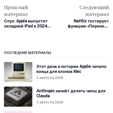
Прошлый
Следующий
материал
материал
Слух: Apple выпустит
Netflix тестирует
складной iPad в 2024
функцию «Переноса
году
профиля». Вероятно,
она ограничит
совместное
использование
аккаунтов
ПОСЛЕДНИЕ МАТЕРИАЛЫ
Этот день в истории Apple: начало
конца для клонов Mac
5 августа 2026
Anthropic начнёт делать чипы для
Claude
5 августа 2026