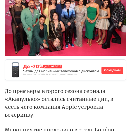
До -70%
до 31.08.2026
К СКИДКАМ
Чехлы для мобильных телефонов с дисконтом
Реклама. ООО "АЛИБАБА.КОМ (РУ)", ИНН 7703380158
До премьеры второго сезона сериала
«Акапулько» остались считанные дни, в
честь чего компания Apple устроила
вечеринку.
Мероприятие проходило в отеле London