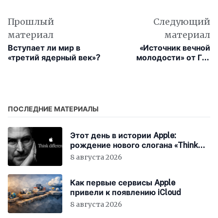
Прошлый
Следующий
материал
материал
Вступает ли мир в
«Источник вечной
«третий ядерный век»?
молодости» от Гая
Ричи: Джон Красински
и Натали Портман в
современном «Индиане
Джонсе»
ПОСЛЕДНИЕ МАТЕРИАЛЫ
Этот день в истории Apple:
рождение нового слогана «Think
Different»
8 августа 2026
Как первые сервисы Apple
привели к появлению iCloud
8 августа 2026