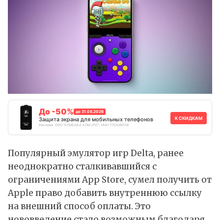
До -50%
до 31.08.2026
К СКИДКАМ
Защита экрана для мобильных телефонов
Реклама. ООО "АЛИБАБА.КОМ (РУ)", ИНН 7703380158
Популярный эмулятор игр
Delta
, ранее
неоднократно сталкивавшийся с
ограничениями App Store, сумел получить от
Apple право добавить внутреннюю ссылку
на внешний способ оплаты. Это
нововведение стало возможным благодаря