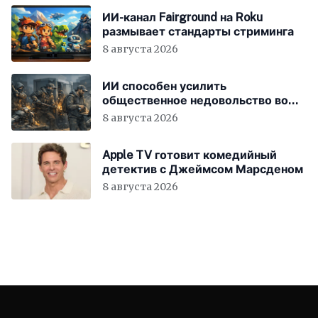
ИИ-канал Fairground на Roku
размывает стандарты стриминга
8 августа 2026
ИИ способен усилить
общественное недовольство во
всём мире
8 августа 2026
Apple TV готовит комедийный
детектив с Джеймсом Марсденом
8 августа 2026