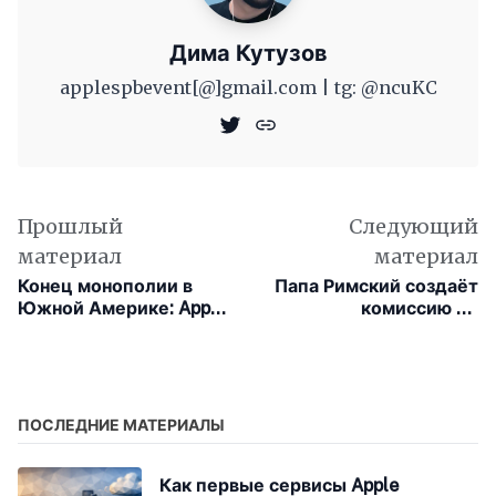
Дима Кутузов
applespbevent[@]gmail.com | tg: @ncuKC
Прошлый
Следующий
материал
материал
Конец монополии в
Папа Римский создаёт
Южной Америке: Apple
комиссию по
откроет iOS для
искусственному
сторонних магазинов в
интеллекту
Бразилии
ПОСЛЕДНИЕ МАТЕРИАЛЫ
Как первые сервисы Apple