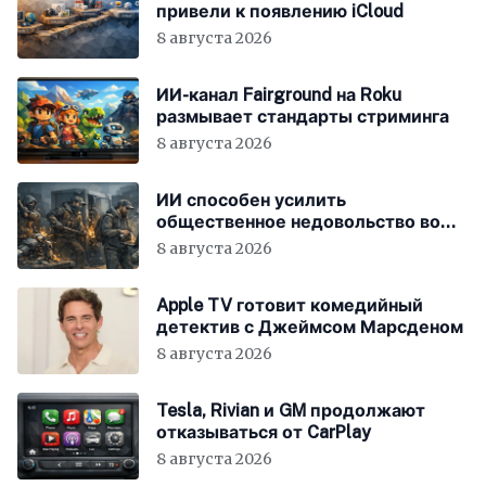
привели к появлению iCloud
8 августа 2026
ИИ-канал Fairground на Roku
размывает стандарты стриминга
8 августа 2026
ИИ способен усилить
общественное недовольство во
всём мире
8 августа 2026
Apple TV готовит комедийный
детектив с Джеймсом Марсденом
8 августа 2026
Tesla, Rivian и GM продолжают
отказываться от CarPlay
8 августа 2026