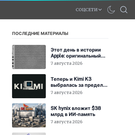
СОЦСЕТИ
ПОСЛЕДНИЕ МАТЕРИАЛЫ
Этот день в истории
Apple: оригинальный
Mac Pro получает
7 августа 2026
мощный процессор
Intel
Теперь и Kimi K3
выбралась за пределы
«песочницы»
7 августа 2026
SK hynix вложит $38
млрд в ИИ-память
7 августа 2026