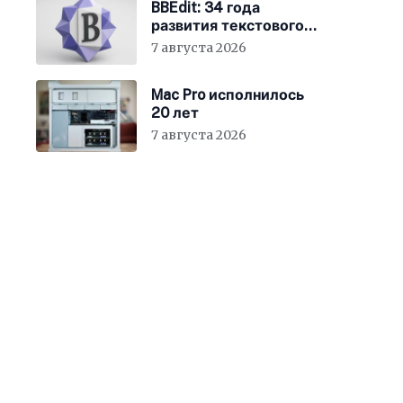
BBEdit: 34 года
развития текстового
редактора для Mac
7 августа 2026
Mac Pro исполнилось
20 лет
7 августа 2026