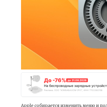
До -76%
до 31.08.2026
На беспроводные зарядные устройст
Реклама. ООО "АЛИБАБА.КОМ (РУ)", ИНН 7703380158
Apple собирается изменить меню и п