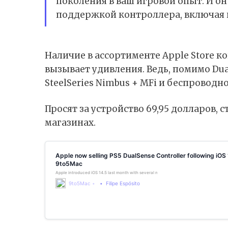
поколения в ваш игровой опыт. И о
поддержкой контроллера, включая п
Наличие в ассортименте Apple Store к
вызывает удивления. Ведь, помимо Dua
SteelSeries Nimbus + MFi и беспроводн
Просят за устройство 69,95 долларов, 
магазинах.
Apple now selling PS5 DualSense Controller following iOS 
9to5Mac
Apple introduced iOS 14.5 last month with several new features, including iPhone unloc
9to5Mac
Filipe Espósito