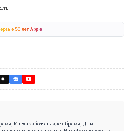
ять
ервые 50 лет Apple
ремя, Когда забот спадает бремя, Дни
огда и ум и сердце полны, И рифмы дружные,