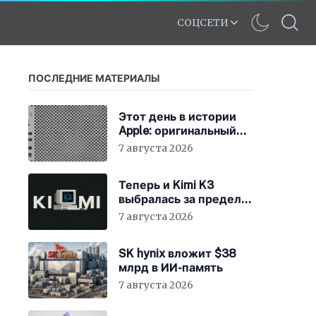
СОЦСЕТИ
ПОСЛЕДНИЕ МАТЕРИАЛЫ
Этот день в истории
Apple: оригинальный
Mac Pro получает
7 августа 2026
мощный процессор
Intel
Теперь и Kimi K3
выбралась за пределы
«песочницы»
7 августа 2026
SK hynix вложит $38
млрд в ИИ-память
7 августа 2026