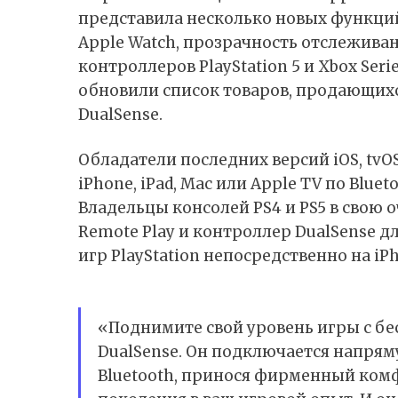
представила несколько новых функци
Apple Watch, прозрачность отслежив
контроллеров PlayStation 5 и Xbox Ser
обновили список товаров, продающихся
DualSense.
Обладатели последних версий iOS, tvO
iPhone, iPad, Mac или Apple TV по Blue
Владельцы консолей PS4 и PS5 в свою 
Remote Play и контроллер DualSense д
игр PlayStation непосредственно на iPh
«Поднимите свой уровень игры с бе
DualSense. Он подключается напрямую
Bluetooth, принося фирменный комфо