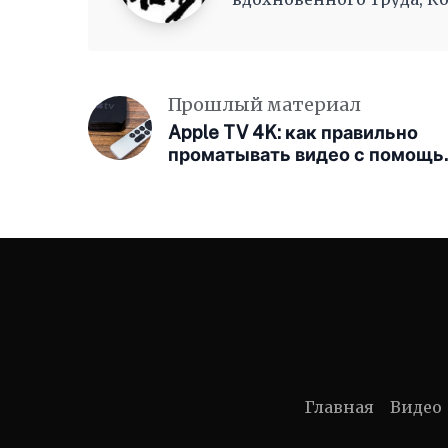
как волны, Журча, одна 
Прошлый материал
Apple TV 4K: как правильно
проматывать видео с помощ
нового пульта Siri Remote 2
поколения
Главная
Видео