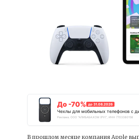
До -70%
до 31.08.2026
Чехлы для мобильных телефонов с д
Реклама. ООО "АЛИБАБА.КОМ (РУ)", ИНН 7703380158
В прошлом месяце компания Apple
вып