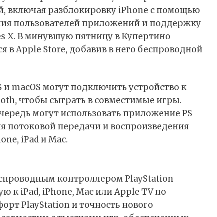
й, включая разблокировку iPhone с помощью
ания пользователей приложений и поддержку
ies X. В минувшую пятницу в Купертино
 в Apple Store,
добавив
в него беспроводной
S и macOS могут подключить устройство к
tooth, чтобы сыграть в совместимые игры.
очередь могут использовать приложение PS
ля потоковой передачи и воспроизведения
one, iPad и Mac.
спроводным контроллером PlayStation
 к iPad, iPhone, Mac или Apple TV по
рт PlayStation и точность нового