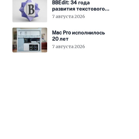
BBEdit: 34 года
развития текстового
редактора для Mac
7 августа 2026
Mac Pro исполнилось
20 лет
7 августа 2026