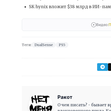
SK hynix вложит $38 млрд в ИИ-пам
Видео:
П
Теги:
DualSense
PS5
Ракот
О чем писать? - бывает в
вдохновенного труда, К