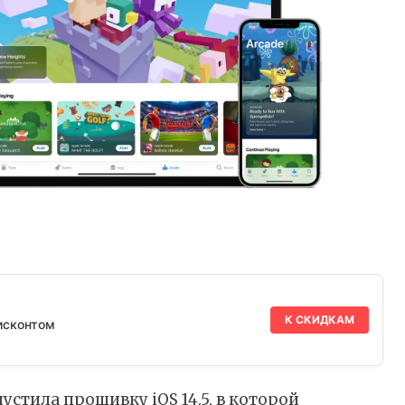
К СКИДКАМ
исконтом
устила
прошивку iOS 14.5, в которой