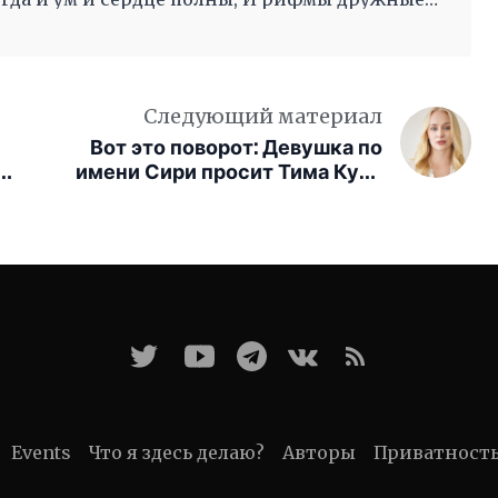
во след другой Несутся вольной чередой.
Следующий материал
Вот это поворот: Девушка по
ью
имени Сири просит Тима Кука
купить ей MacBook
Events
Что я здесь делаю?
Авторы
Приватност