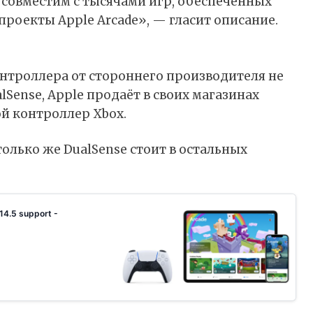
н совместим с тысячами игр, обеспеченных
роекты Apple Arcade», — гласит описание.
онтроллера от стороннего производителя не
lSense, Apple продаёт в своих магазинах
ой контроллер Xbox.
столько же DualSense стоит в остальных
14.5 support -
k with Apple Watch, App Tracking Transparency, and support for PlayStation 5 and Xbox Series X controllers. Follo