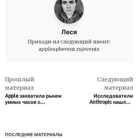
Леся
Приходи на следующий ивент:
applespbevent.ru/events
Прошлый
Следующий
материал
материал
Apple захватила рынок
Исследователи
умных часов с
Anthropic нашли у
локальным ИИ
Claude внутренний
механизм, похожий на
рабочую память
человека
ПОСЛЕДНИЕ МАТЕРИАЛЫ