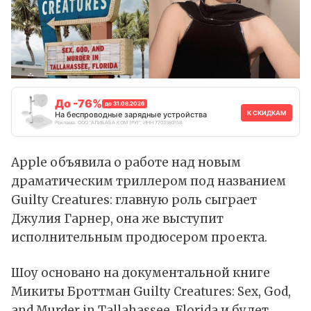
До -76%
до 31.08.2026
К СКИДКАМ
На беспроводные зарядные устройства
Реклама. ООО "АЛИБАБА.КОМ (РУ)", ИНН 7703380158
Apple
объявила
о работе над новым
драматическим триллером под названием
Guilty Creatures: главную роль сыграет
Джулия Гарнер, она же выступит
исполнительным продюсером проекта.
Шоу основано на документальной книге
Микиты Броттман Guilty Creatures: Sex, God,
and Murder in Tallahassee, Florida и будет