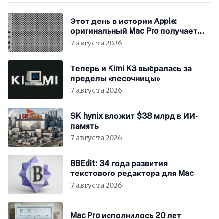
Этот день в истории Apple:
оригинальный Mac Pro получает
мощный процессор Intel
7 августа 2026
Теперь и Kimi K3 выбралась за
пределы «песочницы»
7 августа 2026
SK hynix вложит $38 млрд в ИИ-
память
7 августа 2026
BBEdit: 34 года развития
текстового редактора для Mac
7 августа 2026
Mac Pro исполнилось 20 лет