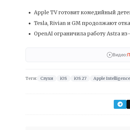
Apple TV готовит комедийный дет
Tesla, Rivian и GM продолжают отка
OpenAI ограничила работу Astra из
Видео:
П
Теги:
Слухи
iOS
iOS 27
Apple Intelligenc