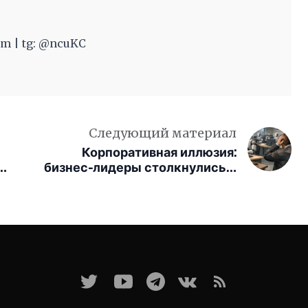
m | tg: @ncuKC
Следующий материал
Корпоративная иллюзия:
а
бизнес-лидеры столкнулись с
бесконтрольным нашествием
ИИ-агентов