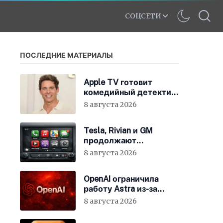
СОЦСЕТИ
ПОСЛЕДНИЕ МАТЕРИАЛЫ
Apple TV готовит
комедийный детектив
с Джеймсом
8 августа 2026
Марсденом
Tesla, Rivian и GM
продолжают
отказываться от
8 августа 2026
CarPlay
OpenAI ограничила
работу Astra из-за
киберрисков
8 августа 2026