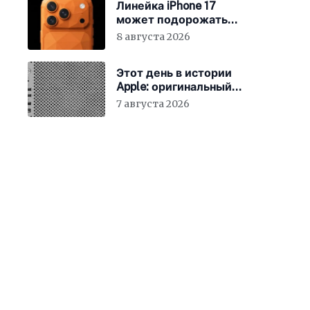
Линейка iPhone 17
может подорожать
уже 10 августа
8 августа 2026
Этот день в истории
Apple: оригинальный
Mac Pro получает
7 августа 2026
мощный процессор
Intel