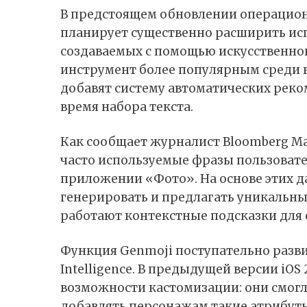
В предстоящем обновлении операционн
планирует существенно расширить ис
создаваемых с помощью искусственног
инструмент более популярным среди в
добавят систему автоматических рек
время набора текста.
Как
сообщает
журналист Bloomberg Ма
часто используемые фразы пользовате
приложении «Фото». На основе этих 
генерировать и предлагать уникальны
работают контекстные подсказки для 
Функция Genmoji поступательно разви
Intelligence. В предыдущей версии iO
возможности кастомизации: они смог
добавлять персонажам такие атрибуты