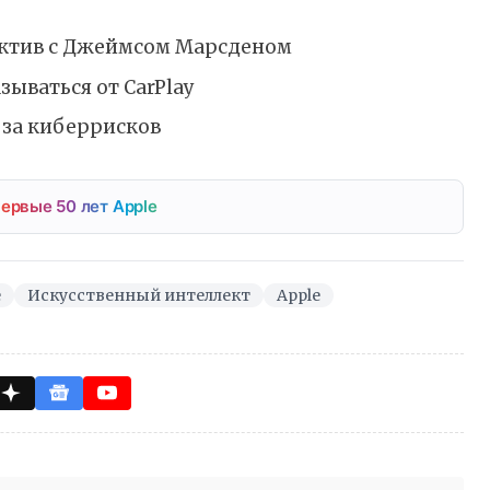
ектив с Джеймсом Марсденом
зываться от CarPlay
-за киберрисков
ервые 50 лет Apple
e
Искусственный интеллект
Apple