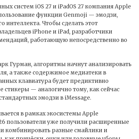
ых систем iOS 27 и iPadOS 27 компания Apple
пользование функции Genmoji — эмодзи,
о интеллекта. Чтобы сделать этот
ладельцев iPhone и iPad, разработчики
омендаций, работающую непосредственно во
рк Гурман, алгоритмы начнут анализировать
ля, а также содержимое медиатеки в
данных клавиатура будет предиктивно
е стикеры — аналогично тому, как сейчас
стандартных эмодзи в iMessage.
вается в рамках экосистемы Apple
S 26 пользователи уже получили расширенные
ли комбинировать разные смайлики и
, как причёски, очки или головные уборы.