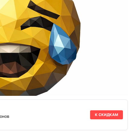
К СКИДКАМ
онов