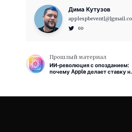
Дима Кутузов
applespbevent[@]gmail.co
Прошлый материал
ИИ-революция с опозданием:
почему Apple делает ставку н
приватность, а не на хайп