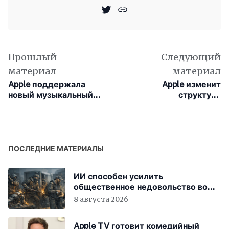
Прошлый
Следующий
материал
материал
Apple поддержала
Apple изменит
новый музыкальный
структуру
стартап
международных
продаж, чтобы
сделать Индию
самостоятельным
регионом
ПОСЛЕДНИЕ МАТЕРИАЛЫ
ИИ способен усилить
общественное недовольство во
всём мире
8 августа 2026
Apple TV готовит комедийный