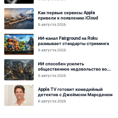
Как первые сервисы Apple
привели к появлению iCloud
8 августа 2026
ИИ-канал Fairground на Roku
размывает стандарты стриминга
8 августа 2026
ИИ способен усилить
общественное недовольство во
всём мире
8 августа 2026
Apple TV готовит комедийный
детектив с Джеймсом Марсденом
8 августа 2026