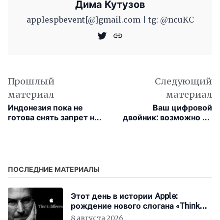
Дима Кутузов
applespbevent[@]gmail.com | tg: @ncuKC
Прошлый
Следующий
материал
материал
Индонезия пока не
Ваш цифровой
готова снять запрет на
двойник: возможно ли
продажу iPhone 16
создать виртуальную
копию личности за два
часа?
ПОСЛЕДНИЕ МАТЕРИАЛЫ
Этот день в истории Apple:
рождение нового слогана «Think
Different»
8 августа 2026