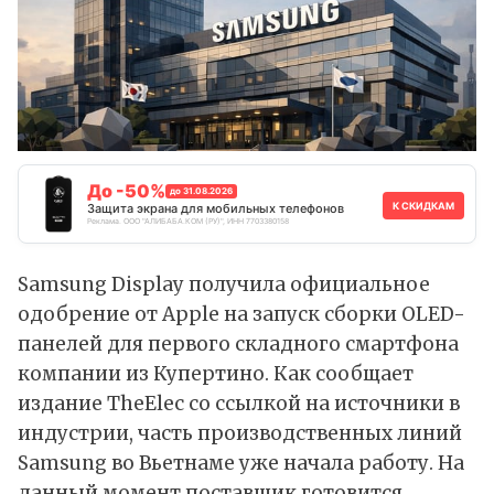
До -50%
до 31.08.2026
К СКИДКАМ
Защита экрана для мобильных телефонов
Реклама. ООО "АЛИБАБА.КОМ (РУ)", ИНН 7703380158
Samsung Display получила официальное
одобрение от Apple на запуск сборки OLED-
панелей для первого складного смартфона
компании из Купертино. Как
сообщает
издание TheElec со ссылкой на источники в
индустрии, часть производственных линий
Samsung во Вьетнаме уже начала работу. На
данный момент поставщик готовится