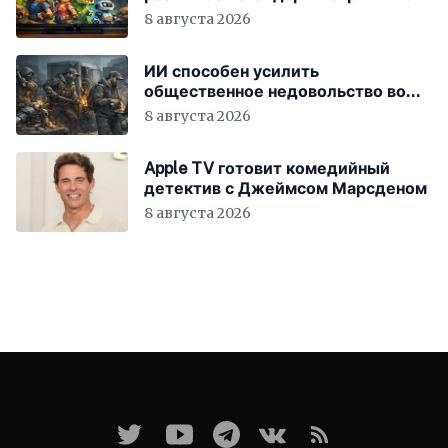
8 августа 2026
ИИ способен усилить
общественное недовольство во
всём мире
8 августа 2026
Apple TV готовит комедийный
детектив с Джеймсом Марсденом
8 августа 2026