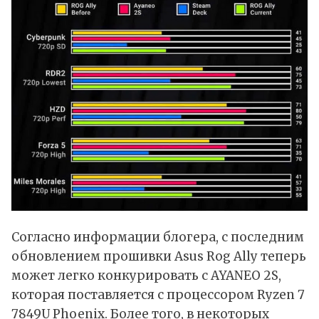
Согласно информации блогера, с последним
обновлением прошивки Asus Rog Ally теперь
может легко конкурировать с AYANEO 2S,
которая поставляется с процессором Ryzen 7
7849U Phoenix. Более того, в некоторых