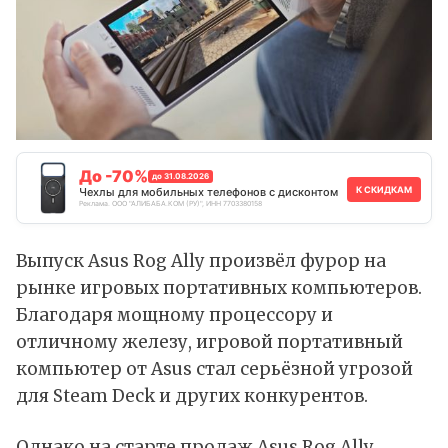
До -70%
до 31.08.2026
К СКИДКАМ
Чехлы для мобильных телефонов с дисконтом
Реклама. ООО "АЛИБАБА.КОМ (РУ)", ИНН 7703380158
Выпуск Asus Rog Ally произвёл фурор на
рынке игровых портативных компьютеров.
Благодаря мощному процессору и
отличному железу, игровой портативный
компьютер от Asus стал серьёзной угрозой
для Steam Deck и других конкурентов.
Однако на старте продаж Asus Rog Ally