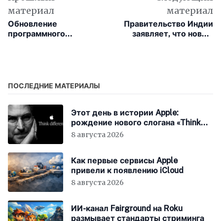
материал
материал
Обновление
Правительство Индии
программного
заявляет, что новый
обеспечения Polestar 2
завод Foxconn по
принесёт новые
производству iPhone
функции в Apple
будет открыт в апреле
CarPlay
2024 года
ПОСЛЕДНИЕ МАТЕРИАЛЫ
Этот день в истории Apple:
рождение нового слогана «Think
Different»
8 августа 2026
Как первые сервисы Apple
привели к появлению iCloud
8 августа 2026
ИИ-канал Fairground на Roku
размывает стандарты стриминга