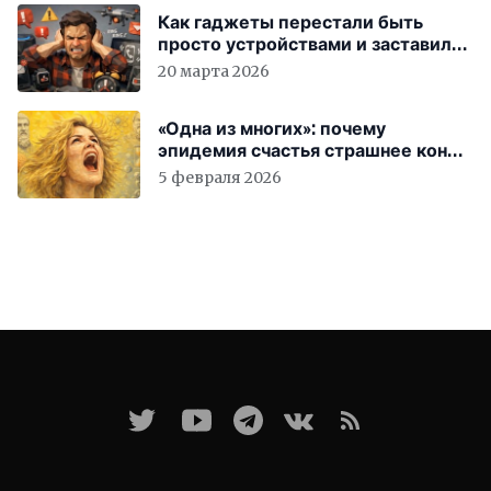
Как гаджеты перестали быть
просто устройствами и заставили
вас бесплатно работать
20 марта 2026
«Одна из многих»: почему
эпидемия счастья страшнее конца
света
5 февраля 2026