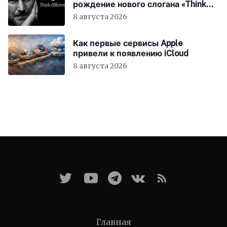
рождение нового слогана «Think
Different»
8 августа 2026
Как первые сервисы Apple
привели к появлению iCloud
8 августа 2026
Главная