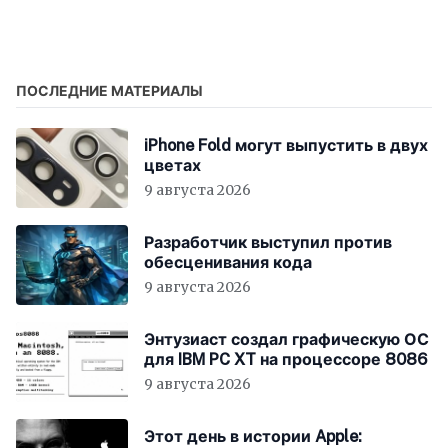
Apple ID, выдавая себя
назойливые cookie-
за поддержку
баннеры ценой
ослабления
приватности
ПОСЛЕДНИЕ МАТЕРИАЛЫ
iPhone Fold могут выпустить в двух
цветах
9 августа 2026
Разработчик выступил против
обесценивания кода
9 августа 2026
Энтузиаст создал графическую ОС
для IBM PC XT на процессоре 8086
9 августа 2026
Этот день в истории Apple: