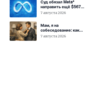
Суд обязал Meta*
направить ещё $567
млн на устранение
7 августа 2026
вреда от соцсетей
Мам, я на
собеседование: как
гиперопека родителей
7 августа 2026
мешает «зумерам»
устроиться в компанию