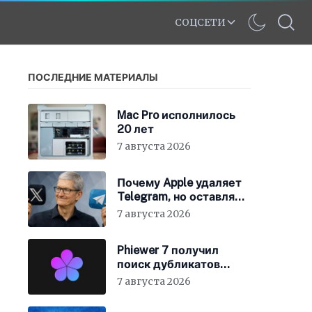
СОЦСЕТИ
ПОСЛЕДНИЕ МАТЕРИАЛЫ
Mac Pro исполнилось
20 лет
7 августа 2026
Почему Apple удаляет
Telegram, но оставляет
X
7 августа 2026
Phiewer 7 получил
поиск дубликатов
фотографий
7 августа 2026