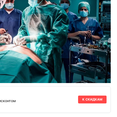
К СКИДКАМ
исконтом