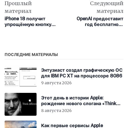
Прошлый
Следующий
материал
материал
iPhone 18 получит
OpenAI предоставит
упрощённую кнопку
год бесплатного
управления камерой
доступа к ChatGPT Go
для пользователей в
Индии
ПОСЛЕДНИЕ МАТЕРИАЛЫ
Энтузиаст создал графическую ОС
для IBM PC XT на процессоре 8086
9 августа 2026
Этот день в истории Apple:
рождение нового слогана «Think
Different»
8 августа 2026
Как первые сервисы Apple