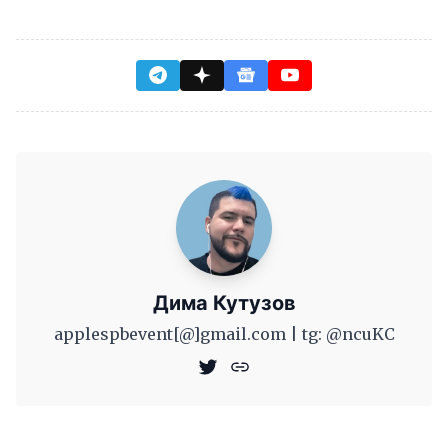
Дима Кутузов
applespbevent[@]gmail.com | tg: @ncuKC