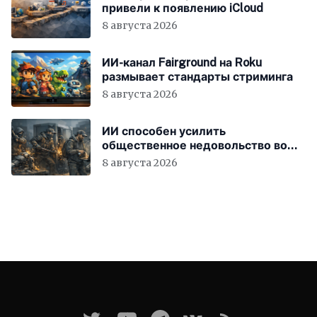
привели к появлению iCloud
8 августа 2026
ИИ-канал Fairground на Roku
размывает стандарты стриминга
8 августа 2026
ИИ способен усилить
общественное недовольство во
всём мире
8 августа 2026