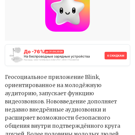
До -76%
до 31.08.2026
К СКИДКАМ
На беспроводные зарядные устройства
Реклама. ООО "АЛИБАБА.КОМ (РУ)", ИНН 7703380158
Геосоциальное приложение Blink,
ориентированное на молодёжную
аудиторию, запускает функцию
видеозвонков. Нововведение дополняет
недавно внедрённые аудиозвонки и
расширяет возможности безопасного
общения внутри подтверждённого круга
друзей. Более половины молодых людей