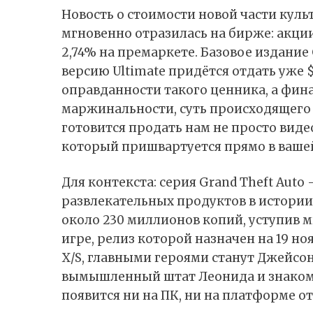
Новость о стоимости новой части кул
мгновенно отразилась на бирже: акции
2,74% на премаркете. Базовое издание G
версию Ultimate придётся отдать уже
оправданности такого ценника, а фи
маржинальности, суть происходящего 
готовится продать нам не просто виде
который пришвартуется прямо в вашей
Для контекста: серия Grand Theft Aut
развлекательных продуктов в истори
около 230 миллионов копий, уступив м
игре, релиз которой назначен на 19 нояб
X/S, главными героями станут Джейсо
вымышленный штат Леонида и знакомы
появится ни на ПК, ни на платформе от