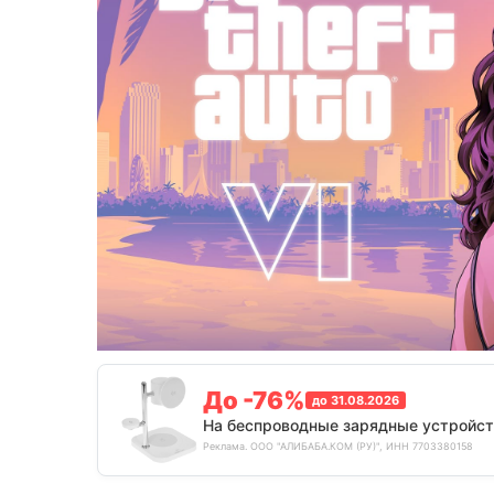
До -76%
до 31.08.2026
На беспроводные зарядные устройст
Реклама. ООО "АЛИБАБА.КОМ (РУ)", ИНН 7703380158