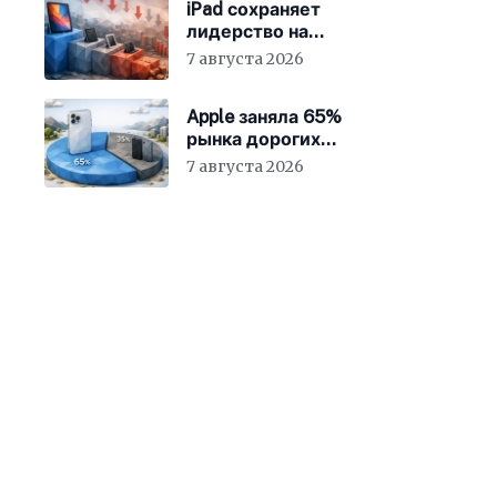
iPad сохраняет
лидерство на
стажирующем рынке
7 августа 2026
Apple заняла 65%
рынка дорогих
смартфонов
7 августа 2026