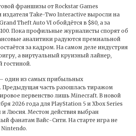
ьтовой франшизы от Rockstar Games
 издателя Take-Two Interactive выросли на
rand Theft Auto VI обойдётся в $80, а за
 $100. Пока профильные журналисты спорят об
нансовые аналитики радуются премиальной
остаётся за кадром. На самом деле индустрия
оигру, а виртуальный круизный лайнер,
 гостиной.
o — один из самых прибыльных
и. Предыдущая часть разошлась тиражом
ировое первенство лишь Minecraft. В новой
ря 2026 года для PlayStation 5 и Xbox Series
н и Люсия. Местом действия выбран
й фанатам Вайс-Сити. На старте игра не
 Nintendo.