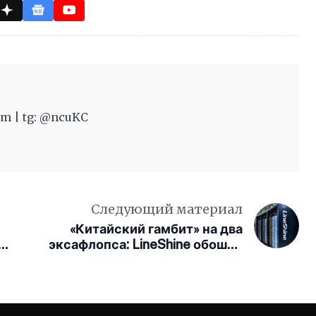
m | tg: @ncuKC
Следующий материал
«Китайский гамбит» на два
4
эксафлопса: LineShine обошёл
американские
суперкомпьютеры без единой
GPU