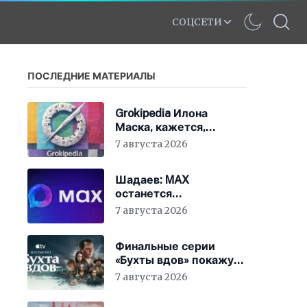
СОЦСЕТИ
ПОСЛЕДНИЕ МАТЕРИАЛЫ
Grokipedia Илона
Маска, кажется,
перестала работать –
7 августа 2026
но этого никто не
заметил
Шадаев: MAX
останется
национальным
7 августа 2026
мессенджером
Финальные серии
«Бухты вдов» покажут
в кинотеатрах
7 августа 2026