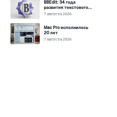
BBEdit: 34 года
развития текстового
редактора для Mac
7 августа 2026
Mac Pro исполнилось
20 лет
7 августа 2026