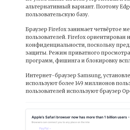
альтернативный вариант. Поэтому Edg
пользовательскую базу.
Браузер Firefox занимает четвёртое м
пользователей. Firefox ориентирован 
конфиденциальности, поскольку пред
защиты. Режим приватного просмотра
программ, фишинга и блокировку всп
Интернет-браузер Samsung, установл
используют более 149 миллионов польз
пользователей используют браузер Ope
Apple’s Safari browser now has more than 1 billion users 
Browsers can connect you to any place on the internet. It retrieves and renders data
PayPal