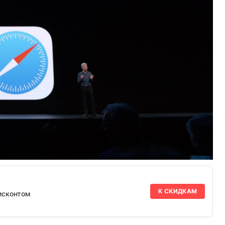
К СКИДКАМ
исконтом