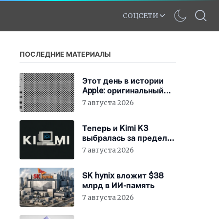
СОЦСЕТИ
ПОСЛЕДНИЕ МАТЕРИАЛЫ
Этот день в истории
Apple: оригинальный
Mac Pro получает
7 августа 2026
мощный процессор
Intel
Теперь и Kimi K3
выбралась за пределы
«песочницы»
7 августа 2026
SK hynix вложит $38
млрд в ИИ-память
7 августа 2026