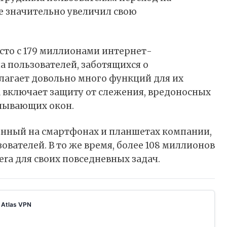
e значительно увеличил свою
есто с 179 миллионами интернет-
на пользователей, заботящихся о
лагает довольно много функций для их
 включает защиту от слежения, вредоносных
лывающих окон.
енный на смартфонах и планшетах компании,
ователей. В то же время, более 108 миллионов
ra для своих повседневных задач.
- Atlas VPN
 to show it nicely on your screen. Nowadays, you can choose from an extensive range of programs. However, some b