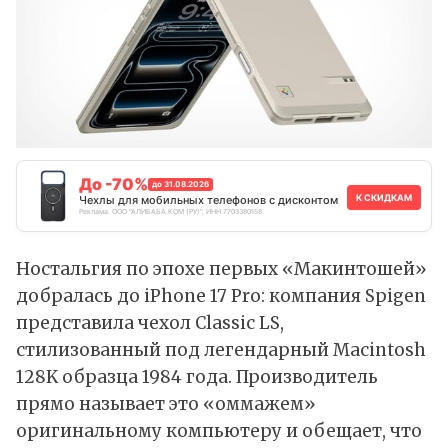
До -70%
до 31.08.2026
К СКИДКАМ
Чехлы для мобильных телефонов с дисконтом
Реклама. ООО "АЛИБАБА.КОМ (РУ)", ИНН 7703380158
Ностальгия по эпохе первых «Макинтошей»
добралась до iPhone 17 Pro: компания Spigen
представила чехол Classic LS,
стилизованный под легендарный Macintosh
128K образца 1984 года. Производитель
прямо называет это «оммажем»
оригинальному компьютеру и обещает, что