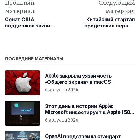
Прошлый
Следующий
материал
материал
Сенат США
Китайский стартап
поддержал закон
представил первую
против дипфейк-
ИИ-модель, полностью
порно, теперь жертвы
обученную на чипах
могут подавать иски на
HUAWEI
обидчиков
ПОСЛЕДНИЕ МАТЕРИАЛЫ
Apple закрыла уязвимость
«Общего экрана» в macOS
6 августа 2026
Этот день в истории Apple:
Microsoft инвестирует в Apple 150
миллионов долларов
6 августа 2026
OpenAI представила стандарт