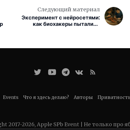
Следующий материал
Эксперимент с нейросетями:
р
как биохакеры пытались
взломать мозг лобстера
Events
Что я здесь делаю?
Авторы
Приватност
ght 2017-2026, Apple SPb Event | Не только про я