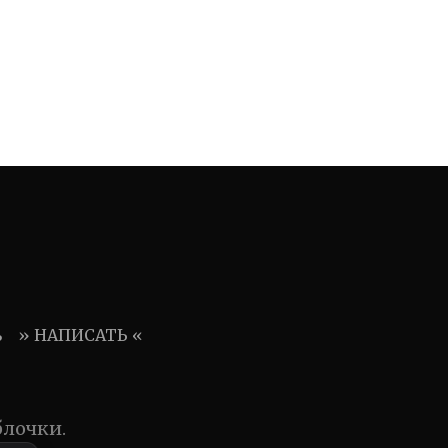
ь
» НАПИСАТЬ «
блочки.