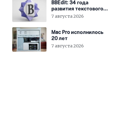
BBEdit: 34 года
развития текстового
редактора для Mac
7 августа 2026
Mac Pro исполнилось
20 лет
7 августа 2026