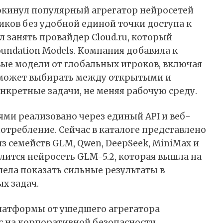
окинул популярный агрегатор нейросетей
иков без удобной единой точки доступа к
ил
занять
провайдер Cloud.ru, который
undation Models. Компания добавила к
е модели от глобальных игроков, включая
нес может выбирать между открытыми и
кретные задачи, не меняя рабочую среду.
ми реализовано через единый API и веб-
отребление. Сейчас в каталоге представлено
 семейств GLM, Qwen, DeepSeek, MiniMax и
лится нейросеть GLM-5.2, которая вышла на
пела показать сильные результаты в
х задач.
латформы от ушедшего агрегатора
 на корпоративной безопасности.