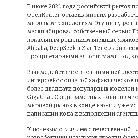
В июне 2026 года российский рынок п
OpenRouter, оставив многих разработч
мировым технологиям. Эту нишу реш
масштабировал собственный сервис Fo
локальным решениям внешние языковы
Alibaba, DeepSeek и Z.ai. Теперь биз
проприетарными алгоритмами под кон
Взаимодействие с внешними нейросетя
интерфейс с оплатой за фактическое п
более двадцати популярных моделей из
GigaChat. Среди заметных новинок чис
мировой рынок в конце июня и уже ус
написании кода и выполнении агентны
Ключевым отличием отечественной п
разработчики называют строгий фокус