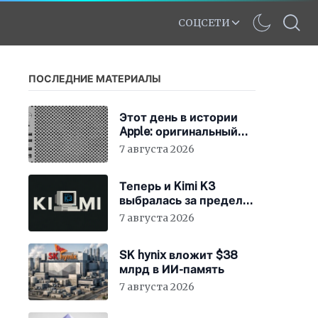
СОЦСЕТИ
ПОСЛЕДНИЕ МАТЕРИАЛЫ
Этот день в истории
Apple: оригинальный
Mac Pro получает
7 августа 2026
мощный процессор
Intel
Теперь и Kimi K3
выбралась за пределы
«песочницы»
7 августа 2026
SK hynix вложит $38
млрд в ИИ-память
7 августа 2026