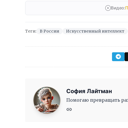
Видео:
П
Теги:
В России
Искусственный интеллект
София Лайтман
Помогаю превращать раз