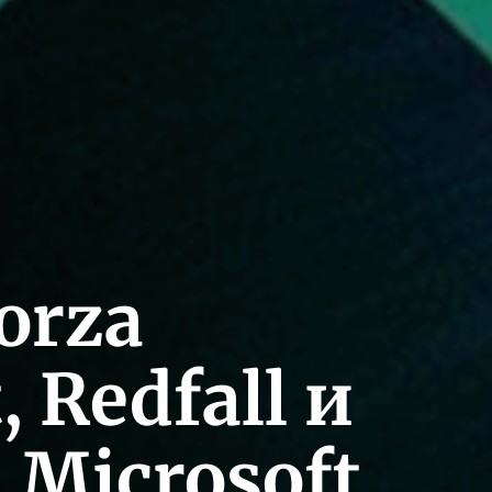
Forza
 Redfall и
— Microsoft