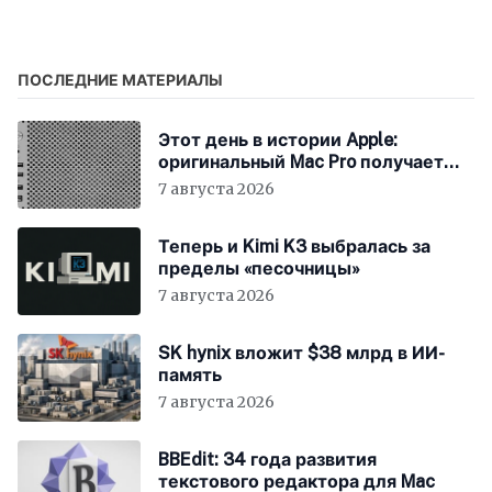
«Доисторическая
планета»
ПОСЛЕДНИЕ МАТЕРИАЛЫ
Этот день в истории Apple:
оригинальный Mac Pro получает
мощный процессор Intel
7 августа 2026
Теперь и Kimi K3 выбралась за
пределы «песочницы»
7 августа 2026
SK hynix вложит $38 млрд в ИИ-
память
7 августа 2026
BBEdit: 34 года развития
текстового редактора для Mac