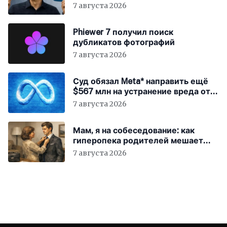
7 августа 2026
Phiewer 7 получил поиск
дубликатов фотографий
7 августа 2026
Суд обязал Meta* направить ещё
$567 млн на устранение вреда от
соцсетей
7 августа 2026
Мам, я на собеседование: как
гиперопека родителей мешает
«зумерам» устроиться в компанию
7 августа 2026