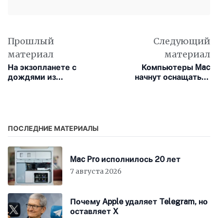
Прошлый
Следующий
материал
материал
На экзопланете с
Компьютеры Mac
дождями из
начнут оснащаться
расплавленного
чипами M4,
железа учёные
ориентированными на
обнаружили явление,
искусственный
напоминающее радугу
интеллект, с конца
2024 года
ПОСЛЕДНИЕ МАТЕРИАЛЫ
Mac Pro исполнилось 20 лет
7 августа 2026
Почему Apple удаляет Telegram, но
оставляет X