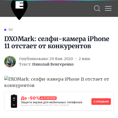
5G
DXOMark: селфи-камера iPhone
11 отстает от конкурентов
Опубликовано: 29 Янв. 2020
2 мин.
Текст:
Николай Венгеренко
До -50%
до 31.08.2026
К СКИДКАМ
Защита экрана для мобильных телефонов
Реклама. ООО "АЛИБАБА.КОМ (РУ)", ИНН 7703380158