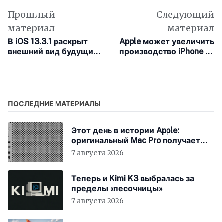
Прошлый
Следующий
материал
материал
В iOS 13.3.1 раскрыт
Apple может увеличить
внешний вид будущих
производство iPhone на
наушников Powerbeats
фоне проблем с
4
коронавирусом
ПОСЛЕДНИЕ МАТЕРИАЛЫ
Этот день в истории Apple:
оригинальный Mac Pro получает
мощный процессор Intel
7 августа 2026
Теперь и Kimi K3 выбралась за
пределы «песочницы»
7 августа 2026