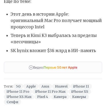
Ещё по теме:
Этот день в истории Apple:
оригинальный Mac Pro получает мощный
процессор Intel
Теперь и Kimi K3 выбралась за пределы
«песочницы»
SK hynix вложит $38 млрд в ИИ-память
Видео:
Первые 50 лет Apple
Теги:
5G
Apple
Asus
Huawei
iPhone 11
iPhone 11 Pro
iPhone 11 Pro Max
iPhone XS
iPhone XS Max
Pixel 4
Камера
Камеры
Селфи